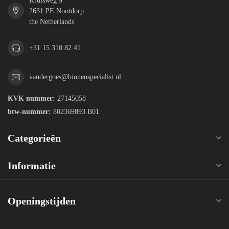
Kruisweg 9
2631 PE Nootdorp
the Netherlands
+31 15 310 82 41
vandergoes@binnenspecialist.nl
KVK nummer:
27145058
btw-nummer:
802369893.B01
Categorieën
Informatie
Openingstijden