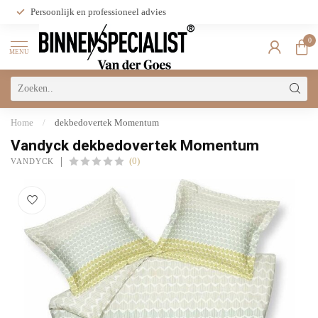
Persoonlijk en professioneel advies
0
MENU
Home
/
dekbedovertek Momentum
Vandyck dekbedovertek Momentum
(0)
VANDYCK