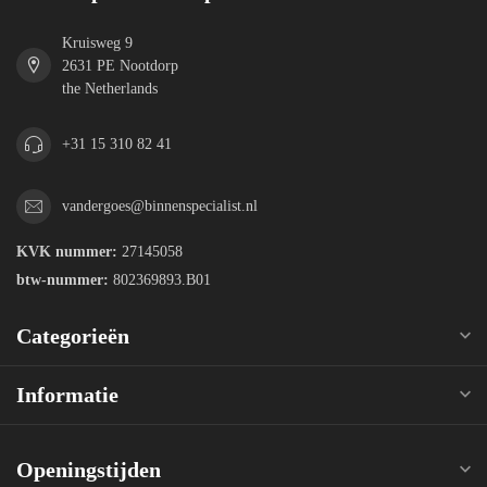
Kruisweg 9
2631 PE Nootdorp
the Netherlands
+31 15 310 82 41
vandergoes@binnenspecialist.nl
KVK nummer:
27145058
btw-nummer:
802369893.B01
Categorieën
Informatie
Openingstijden