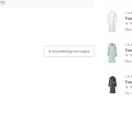
725
VA
Van
Niet
VA
Van
Je beoordeling toevoegen
Niet
VA
Van
Op 