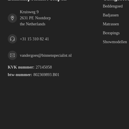
Beddengoed
Kruisweg 9
Badjassen
2631 PE Nootdorp
the Netherlands
Matrassen
Boxspings
+31 15 310 82 41
Showmodellen
vandergoes@binnenspecialist.nl
KVK nummer:
27145058
btw-nummer:
802369893.B01