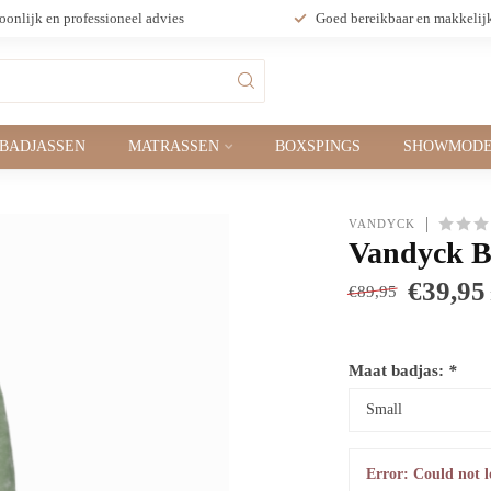
oonlijk en professioneel advies
Goed bereikbaar en makkelij
BADJASSEN
MATRASSEN
BOXSPINGS
SHOWMODE
VANDYCK
Vandyck Ba
€39,95
€89,95
Maat badjas:
*
Error: Could not l