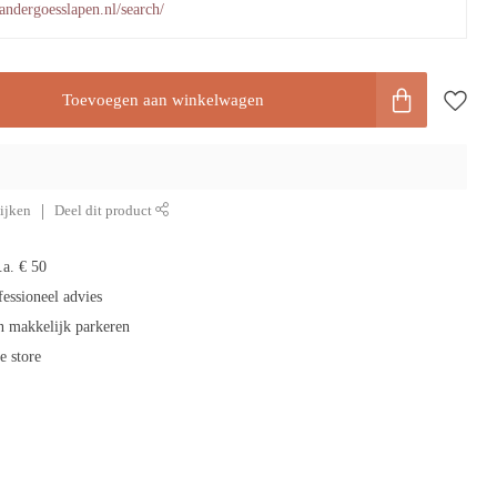
andergoesslapen.nl/search/
Toevoegen aan winkelwagen
ijken
Deel dit product
.a. € 50
fessioneel advies
n makkelijk parkeren
e store