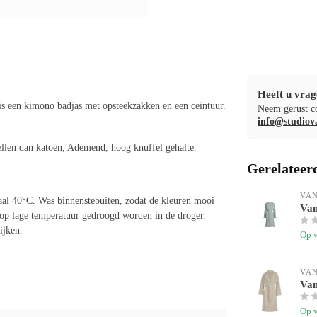
Heeft u vrag
is een kimono badjas met opsteekzakken en een ceintuur.
Neem gerust co
info@studiov
llen dan katoen, Ademend, hoog knuffel gehalte.
Gerelateer
VA
aal 40°C. Was binnenstebuiten, zodat de kleuren mooi
Van
n op lage temperatuur gedroogd worden in de droger.
ijken.
Op 
VA
Van
Op 