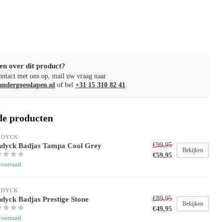
en over dit product?
ntact met ons op, mail uw vraag naar
andergoesslapen.nl
of bel
+31 15 310 82 41
.
de producten
NDYCK
dyck Badjas Tampa Cool Grey
€99,95
Bekijken
€59,95
voorraad
NDYCK
dyck Badjas Prestige Stone
€89,95
Bekijken
€49,95
voorraad