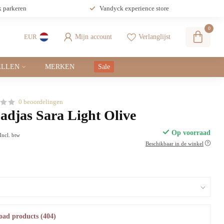
k parkeren
Vandyck experience store
0
Mijn account
Verlanglijst
EUR
LLEN
MERKEN
Sale
0 beoordelingen
djas Sara Light Olive
Op voorraad
Incl. btw
Beschikbaar in de winkel
oad products (404)