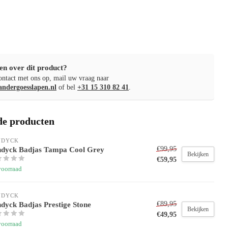
en over dit product?
ntact met ons op, mail uw vraag naar
andergoesslapen.nl
of bel
+31 15 310 82 41
.
de producten
NDYCK
dyck Badjas Tampa Cool Grey
€99,95
Bekijken
€59,95
voorraad
NDYCK
dyck Badjas Prestige Stone
€89,95
Bekijken
€49,95
voorraad