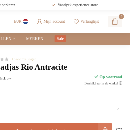
k parkeren
Vandyck experience store
0
Mijn account
Verlanglijst
EUR
LLEN
MERKEN
Sale
0 beoordelingen
djas Rio Antracite
Op voorraad
Incl. btw
Beschikbaar in de winkel