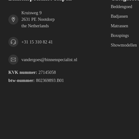
Beddengoed
Kruisweg 9
Badjassen
2631 PE Nootdorp
the Netherlands
Matrassen
Boxspings
+31 15 310 82 41
Showmodellen
vandergoes@binnenspecialist.nl
KVK nummer:
27145058
btw-nummer:
802369893.B01