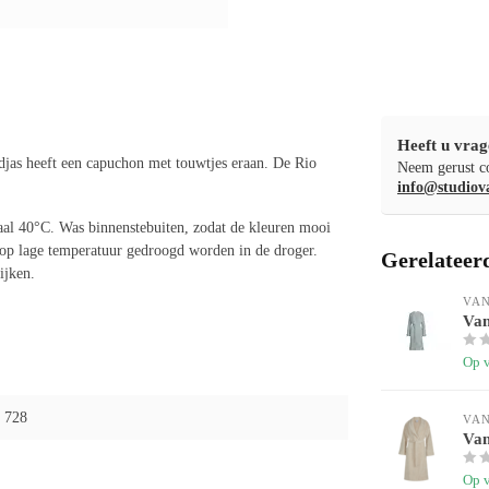
Heeft u vrag
adjas heeft een capuchon met touwtjes eraan. De Rio
Neem gerust co
info@studiov
aal 40°C. Was binnenstebuiten, zodat de kleuren mooi
n op lage temperatuur gedroogd worden in de droger.
Gerelateer
ijken.
VA
Van
Op 
 728
VA
Van
Op 