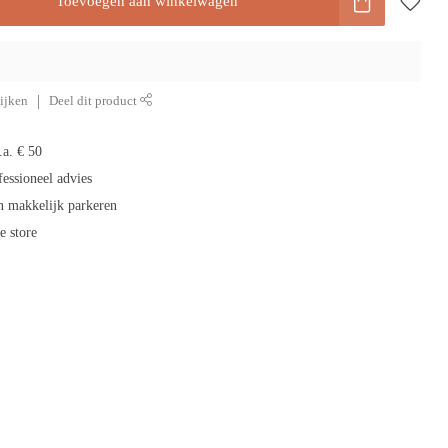
Toevoegen aan winkelwagen
ijken
Deel dit product
.a. € 50
fessioneel advies
n makkelijk parkeren
e store