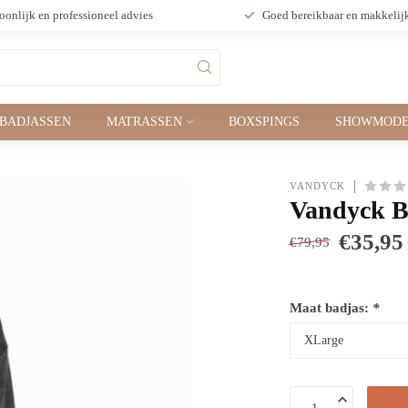
oonlijk en professioneel advies
Goed bereikbaar en makkelij
BADJASSEN
MATRASSEN
BOXSPINGS
SHOWMODE
VANDYCK
Vandyck Ba
€35,95
€79,95
Maat badjas:
*