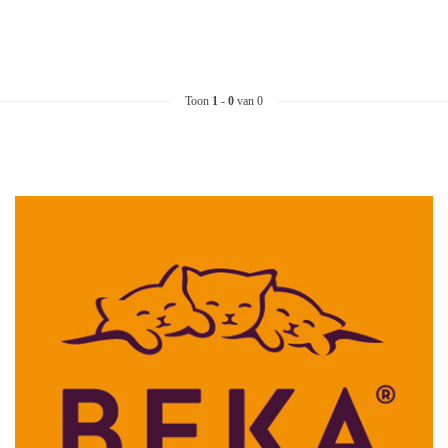
Toon
1
-
0
van 0